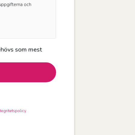
 uppgifterna och
behövs som mest
tegritetspolicy
.