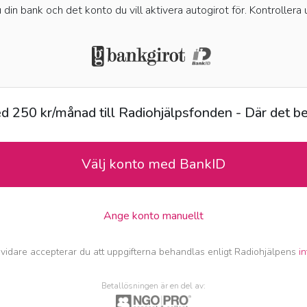
u din bank och det konto du vill aktivera autogirot för. Kontrollera
med
250
kr
/månad
till
Radiohjälpsfonden - Där det 
Välj konto med BankID
Ange konto manuellt
vidare accepterar du att uppgifterna behandlas enligt Radiohjälpens
in
Betallösningen är en del av: